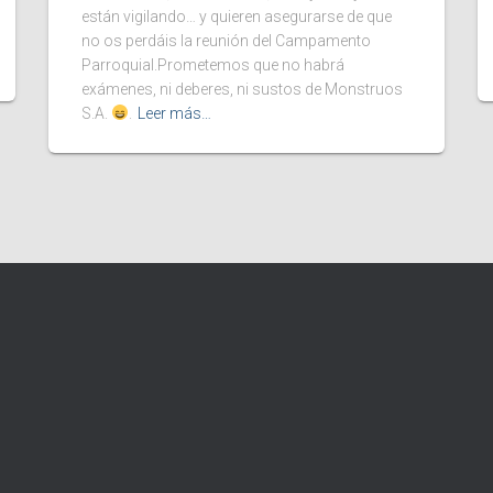
están vigilando… y quieren asegurarse de que
no os perdáis la reunión del Campamento
Parroquial.Prometemos que no habrá
exámenes, ni deberes, ni sustos de Monstruos
S.A.
.
Leer más…