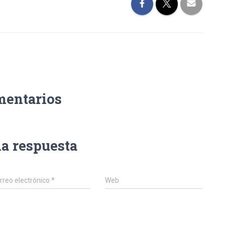
mentarios
na respuesta
rreo electrónico
*
Web