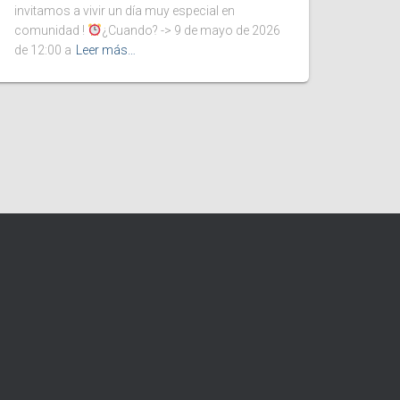
invitamos a vivir un día muy especial en
comunidad !
¿Cuando? -> 9 de mayo de 2026
de 12:00 a
Leer más…