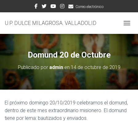
Correo electrónico
U.P. DULCE MILAGROSA. VALLADOLID
CAMBI
Domund 20 de Octubre
Publicado por
admin
en
14 de octubre de 2019
El próximo domingo 20/10/2019 celebramos el domund,
dentro de este mes extraordinario misionero. El domund
tiene por lema: bautizados y enviados.