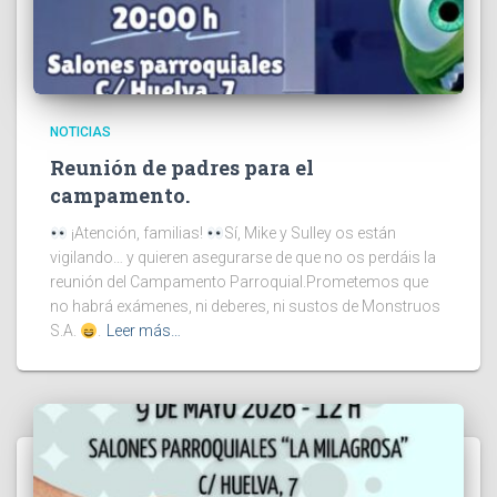
NOTICIAS
Reunión de padres para el
campamento.
¡Atención, familias!
Sí, Mike y Sulley os están
vigilando… y quieren asegurarse de que no os perdáis la
reunión del Campamento Parroquial.Prometemos que
no habrá exámenes, ni deberes, ni sustos de Monstruos
S.A.
.
Leer más…