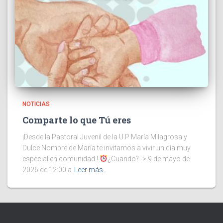
NOTICIAS
Comparte lo que Tú eres
¡Desde la Pastoral Juvenil de la U.P María Milagrosa y
Dulce Nombre de María te invitamos a vivir un día muy
especial en comunidad !
¿Cuando? -> 9 de mayo de
2026 de 12:00 a
Leer más…