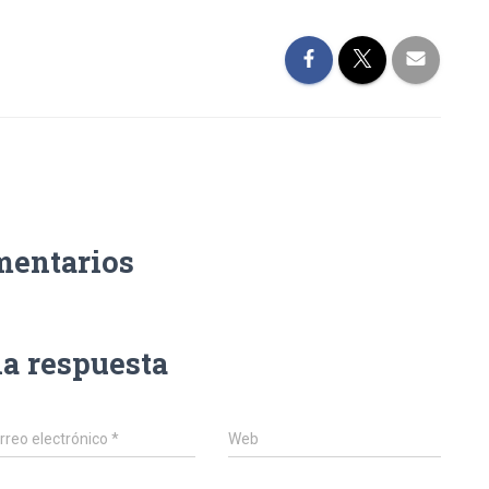
mentarios
na respuesta
rreo electrónico
*
Web