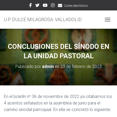
Correo electrónico
U.P. DULCE MILAGROSA. VALLADOLID
CAMBI
CONCLUSIONES DEL SÍNODO EN
LA UNIDAD PASTORAL
Publicado por
admin
en
23 de febrero de 2023
En el boletín nº 36 de noviembre de 2022 ya citábamos los
4 acentos señalados en la asamblea de junio para el
camino sinodal parroquial. En ella se concretó lo siguiente: