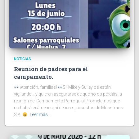
NOTICIAS
Reunión de padres para el
campamento.
¡Atención, familias!
Sí, Mike y Sulley os están
vigilando… y quieren asegurarse de que no os perdáis la
reunión del Campamento Parroquial.Prometemos que
no habrá exámenes, ni deberes, ni sustos de Monstruos
S.A.
.
Leer más…