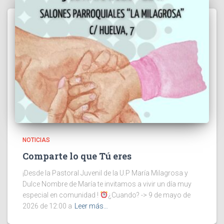
NOTICIAS
Comparte lo que Tú eres
¡Desde la Pastoral Juvenil de la U.P María Milagrosa y
Dulce Nombre de María te invitamos a vivir un día muy
especial en comunidad !
¿Cuando? -> 9 de mayo de
2026 de 12:00 a
Leer más…