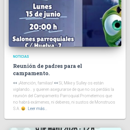
NOTICIAS
Reunión de padres para el
campamento.
¡Atención, familias!
Sí, Mike y Sulley os están
vigilando… y quieren asegurarse de que no os perdáis la
reunión del Campamento Parroquial.Prometemos que
no habrá exámenes, ni deberes, ni sustos de Monstruos
S.A.
.
Leer más…