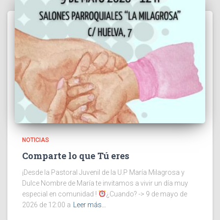
NOTICIAS
Comparte lo que Tú eres
¡Desde la Pastoral Juvenil de la U.P María Milagrosa y
Dulce Nombre de María te invitamos a vivir un día muy
especial en comunidad !
¿Cuando? -> 9 de mayo de
2026 de 12:00 a
Leer más…